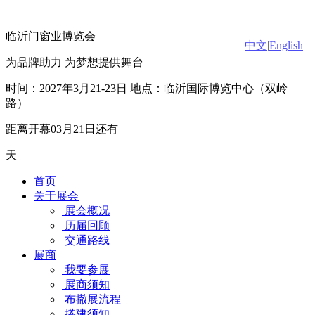
临沂门窗业博览会
中文
|
English
为品牌助力 为梦想提供舞台
时间：2027年3月21-23日 地点：临沂国际博览中心（双岭
路）
距离开幕03月21日还有
天
首页
关于展会
展会概况
历届回顾
交通路线
展商
我要参展
展商须知
布撤展流程
搭建须知