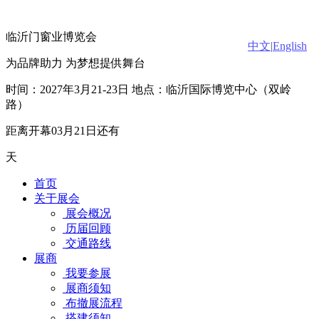
临沂门窗业博览会
中文
|
English
为品牌助力 为梦想提供舞台
时间：2027年3月21-23日 地点：临沂国际博览中心（双岭
路）
距离开幕03月21日还有
天
首页
关于展会
展会概况
历届回顾
交通路线
展商
我要参展
展商须知
布撤展流程
搭建须知